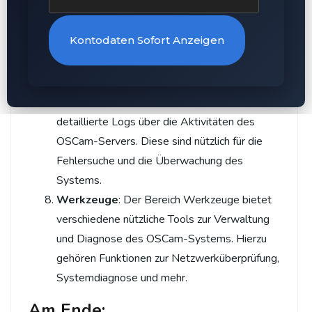
oder entfernen.
Leser
: Dieser Abschnitt ist für die Verwaltung
Kontodaten Sofort Anzeigen
der Kartenleser zuständig. Sie können hier die
Einstellungen für verschiedene Kartenleser
vornehmen und deren Status überwachen.
Protokolle
: Im Protokolle-Bereich finden Sie
detaillierte Logs über die Aktivitäten des
OSCam-Servers. Diese sind nützlich für die
Fehlersuche und die Überwachung des
Systems.
Werkzeuge
: Der Bereich Werkzeuge bietet
verschiedene nützliche Tools zur Verwaltung
und Diagnose des OSCam-Systems. Hierzu
gehören Funktionen zur Netzwerküberprüfung,
Systemdiagnose und mehr.
Am Ende: