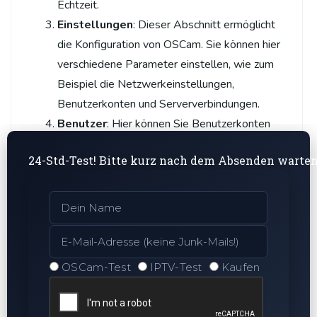
Echtzeit.
Einstellungen
: Dieser Abschnitt ermöglicht
die Konfiguration von OSCam. Sie können hier
verschiedene Parameter einstellen, wie zum
Beispiel die Netzwerkeinstellungen,
Benutzerkonten und Serververbindungen.
Benutzer
: Hier können Sie Benutzerkonten
verwalten. Es ist möglich, neue Benutzer
24-Std-Test! Bitte kurz nach dem Absenden warte
hinzuzufügen, bestehende zu bearbeiten oder
zu löschen. Auch die Rechteverwaltung für
verschiedene Benutzergruppen wird hier
vorgenommen.
Server
: Der Server-Bereich erlaubt die
Verwaltung der verschiedenen Server, die mit
OSCam-Test
IPTV-Test
Kaufen
OSCam verbunden sind. Sie können neue
Server hinzufügen, bestehende konfigurieren