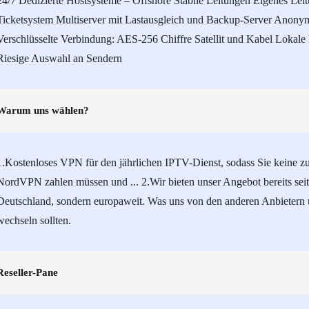
24/7 Dedizierte Hostsysteme – Offshore Stabile Leitungen Eigenes L
Ticketsystem Multiserver mit Lastausgleich und Backup-Server Anon
Verschlüsselte Verbindung: AES-256 Chiffre Satellit und Kabel Lokale
Riesige Auswahl an Sendern
Warum uns wählen?
1.Kostenloses VPN für den jährlichen IPTV-Dienst, sodass Sie keine z
NordVPN zahlen müssen und ... 2.Wir bieten unser Angebot bereits seit
Deutschland, sondern europaweit. Was uns von den anderen Anbietern 
wechseln sollten.
Reseller-Pane