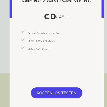
Icam-Test 48 Stunden kostenloser Test!
0
€
/ 48 H
Sehen Sie alles ohne Freeze.
HD/FHD/SD/3D/PPV
Volles Sk*-Paket
KOSTENLOS TESTEN