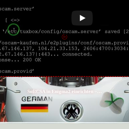
eeze an
Klicken Sie
hier
r
SoftCSA in Enigma2 einrichten –…