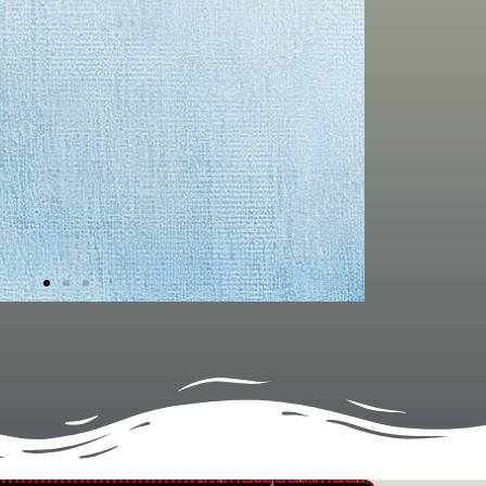
T
48-
st