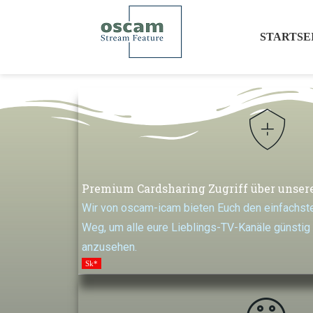
STARTSE
Premium Cardsharing Zugriff über unser
Wir von oscam-icam bieten Euch den einfachste
Weg, um alle eure Lieblings-TV-Kanäle günstig
anzusehen.
Sk*