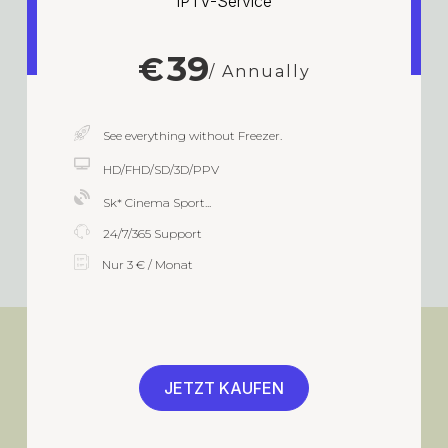
IPTV-Service
39
€
/ Annually
See everything without Freezer.
HD/FHD/SD/3D/PPV
Sk* Cinema Sport...
24/7/365 Support
Nur 3 € / Monat
JETZT KAUFEN