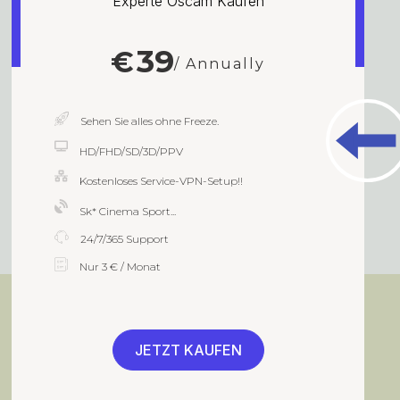
Experte Oscam Kaufen
39
€
/ Annually
Sehen Sie alles ohne Freeze.
HD/FHD/SD/3D/PPV
Kostenloses Service-VPN-Setup!!
Sk* Cinema Sport...
24/7/365 Support
Nur 3 € / Monat
JETZT KAUFEN