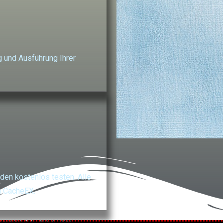
ng und Ausführung Ihrer
TES
nden kostenlos testen. Alle
enst
n CacheEX.
kostenloser 
Stunden-Te
e Sk*-